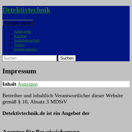
Detektivtechnik
Suchen
Zum
Primäres Menü
Inhalt
Abhörgeräte
springen
Kameras
Sicherheitstechnik
Tracker
Detektivzubehör
Suchen
nach:
Impressum
Inhalt
Anzeigen
Betreiber und inhaltlich Verantwortlicher dieser Website
gemäß § 10, Absatz 3 MDStV
Detektivtechnik.de ist ein Angebot der
Agentur für Beweissicherung,